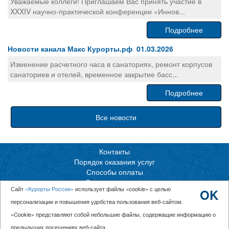
Уважаемые коллеги! Приглашаем Вас принять участие в
XXXIV научно-практической конференции «Иннов...
Подробнее
Новости канала Макс Курорты.рф 01.03.2026
Изменение расчетного часа в санаториях, ремонт корпусов
санаториев и отелей, временное закрытие басс...
Подробнее
Все новости
Контакты
Порядок оказания услуг
Способы оплаты
Горящие путевки
Сайт
«Курорты России»
использует файлы «cookie» с целью
OK
Обратный звонок
персонализации и повышения удобства пользования веб-сайтом.
КУРОРТЫ.РФ
«Cookie» представляют собой небольшие файлы, содержащие информацию о
«Отдых в России»
8(800)551-53-03
предыдущих посещениях веб-сайта.