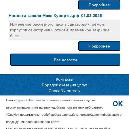
Подробнее
Новости канала Макс Курорты.рф 01.03.2026
Изменение расчетного часа в санаториях, ремонт
корпусов санаториев и отелей, временное закрытие
басс...
Подробнее
Все новости
Контакты
Порядок оказания услуг
Способы оплаты
Горящие путевки
Сайт
«Курорты России»
использует файлы «cookie» с целью
OK
Обратный звонок
персонализации и повышения удобства пользования веб-сайтом.
КУРОРТЫ.РФ
«Cookie» представляют собой небольшие файлы, содержащие информацию о
«Отдых в России»
8(800)551-53-03
предыдущих посещениях веб-сайта.
Политика конфиденциальности
Если вы не хотите использовать файлы «cookie», измените настройки