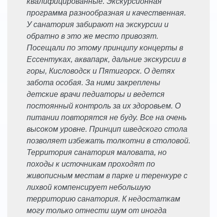
квалифицированные. Экскурсионная
программа разнообразная и качественная.
У санатория забирают на экскурсии и
обратно в это же место привозят.
Посещали по этому принципу концерты в
Ессентуках, аквапарк, дальние экскурсии в
горы, Кисловодск и Пятигорск. О детях
забота особая. За ними закреплены
детские врачи педиаторы и ведется
постоянный контроль за их здоровьем. О
питании повторятся не буду. Все на очень
высоком уровне. Принцип шведского стола
позволяет избежать толкотни в столовой.
Территория санатория маловата, но
походы к источникам проходят по
живописным местам в парке и теренкуре с
лихвой компенсирует небольшую
территорию санатория. К недостаткам
могу только отнести шум от иногда