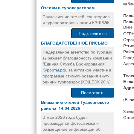
каби
Отелям и туроператорам
Полн
Подключение отелей, санаториев
Полн
и туроператоров к акции КЭШБЭК
ИНН:
Подключиться
ОГРН
Cтра
БЛАГОДАРСТВЕННОЕ ПИСЬМО
Регио
Райо
Федеральное агентство по туризму
Горо
выражает благодарность компании
Адрес
"Единая Служба Бронирования"
Курорты.рф
, за активное участие в
Теле
программе стимулирования внут-
E-mai
ренних турпоездок (КЭШБЭК 20%)
Адре
Посмотреть
(Если
Вниманию отелей Туапсинского
района 14.04.2026
Звезд
В мае 2026 года будет
Стоим
производится фотосъемка и
размещение информации об