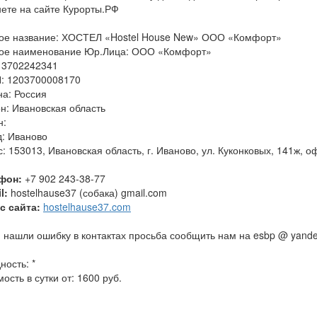
нете на сайте Курорты.РФ
ое название: ХОСТЕЛ «Hostel House New» ООО «Комфорт»
ое наименование Юр.Лица: ООО «Комфорт»
 3702242341
: 1203700008170
на: Россия
н: Ивановская область
н:
д: Иваново
: 153013, Ивановская область, г. Иваново, ул. Куконковых, 141ж, о
фон:
+7 902 243-38-77
l:
hostelhause37 (собака) gmail.com
с сайта:
hostelhause37.com
 нашли ошибку в контактах просьба сообщить нам на esbp @ yande
ность: *
ость в сутки от: 1600 руб.