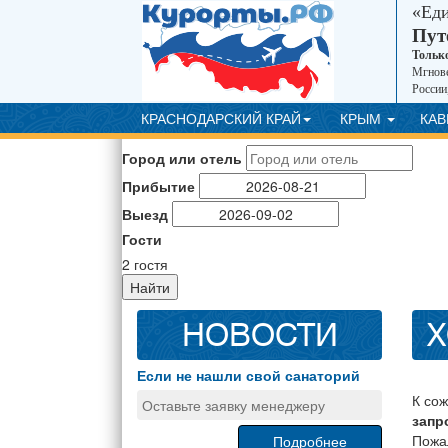
«Ед
Пут
Тольк
Мгнове
России
КРАСНОДАРСКИЙ КРАЙ
КРЫМ
КА
Город или отель
Прибытие
Выезд
Гости
2
гостя
Найти
НОВОСТИ
Х
Если не нашли свой санаторий
К со
Оставьте заявку менеджеру
запр
Пожа
Подробнее