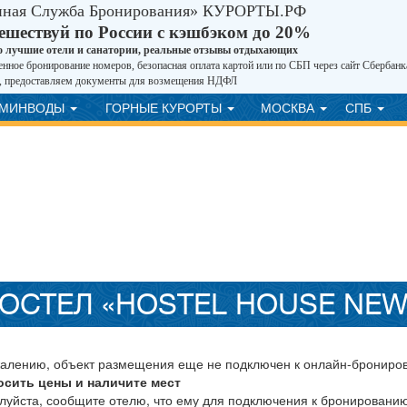
иная Служба Бронирования» КУРОРТЫ.РФ
ешествуй по России с кэшбэком до 20%
о лучшие отели и санатории, реальные отзывы отдыхающих
нное бронирование номеров, безопасная оплата картой или по СБП через сайт Сбербанк
, предоставляем документы для возмещения НДФЛ
ВМИНВОДЫ
ГОРНЫЕ КУРОРТЫ
МОСКВА
СПБ
ОСТЕЛ «HOSTEL HOUSE NE
жалению, объект размещения еще не подключен к онлайн-брониро
осить цены и наличите мест
луйста, сообщите отелю, что ему для подключения к бронировани