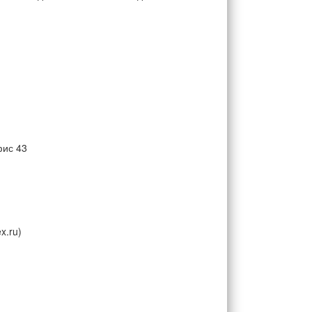
фис 43
x.ru)