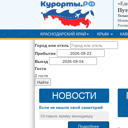
«Ед
Пут
Тольк
Мгнове
России
КРАСНОДАРСКИЙ КРАЙ
КРЫМ
КА
Город или отель
Прибытие
Выезд
Гости
2
гостя
Найти
НОВОСТИ
Если не нашли свой санаторий
Оставьте заявку менеджеру
Подробнее