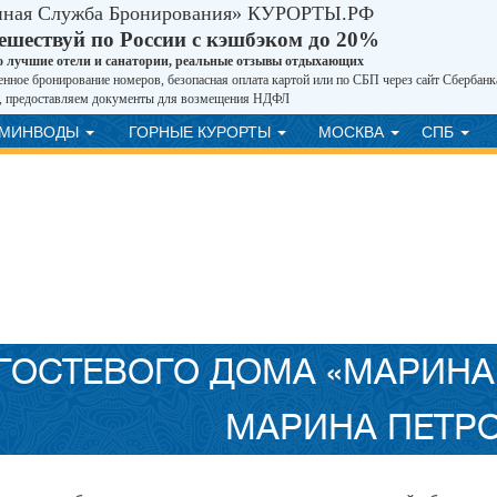
иная Служба Бронирования» КУРОРТЫ.РФ
ешествуй по России с кэшбэком до 20%
о лучшие отели и санатории, реальные отзывы отдыхающих
нное бронирование номеров, безопасная оплата картой или по СБП через сайт Сбербанк
, предоставляем документы для возмещения НДФЛ
ВМИНВОДЫ
ГОРНЫЕ КУРОРТЫ
МОСКВА
СПБ
ГОСТЕВОГО ДОМА «МАРИНА
МАРИНА ПЕТР