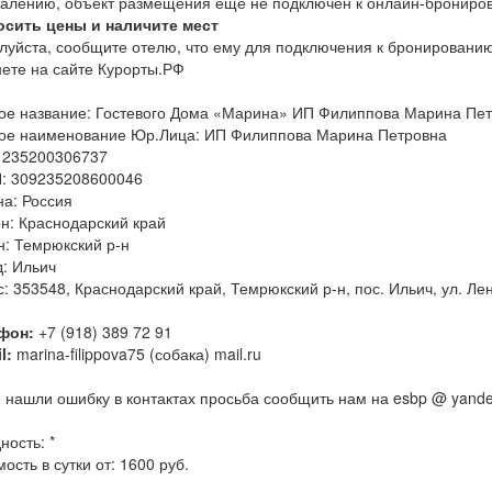
жалению, объект размещения еще не подключен к онлайн-брониро
осить цены и наличите мест
луйста, сообщите отелю, что ему для подключения к бронировани
нете на сайте Курорты.РФ
ое название: Гостевого Дома «Марина» ИП Филиппова Марина Пе
ое наименование Юр.Лица: ИП Филиппова Марина Петровна
 235200306737
: 309235208600046
на: Россия
н: Краснодарский край
н: Темрюкский р-н
д: Ильич
: 353548, Краснодарский край, Темрюкский р-н, пос. Ильич, ул. Ле
фон:
+7 (918) 389 72 91
l:
marina-filippova75 (собака) mail.ru
 нашли ошибку в контактах просьба сообщить нам на esbp @ yande
ность: *
ость в сутки от: 1600 руб.