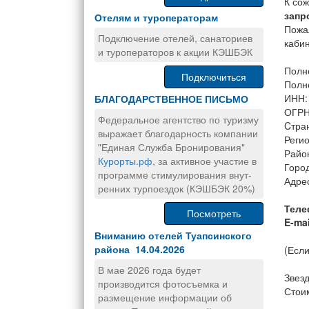
К со
запр
Отелям и туроператорам
Пожа
Подключение отелей, санаториев
каби
и туроператоров к акции КЭШБЭК
Полн
Подключиться
Полн
ИНН:
БЛАГОДАРСТВЕННОЕ ПИСЬМО
ОГРН
Федеральное агентство по туризму
Cтра
выражает благодарность компании
Регио
"Единая Служба Бронирования"
Райо
Курорты.рф
, за активное участие в
Горо
программе стимулирования внут-
Адрес
ренних турпоездок (КЭШБЭК 20%)
Теле
Посмотреть
E-mai
Вниманию отелей Туапсинского
района 14.04.2026
(Если
В мае 2026 года будет
Звезд
производится фотосъемка и
Стоим
размещение информации об