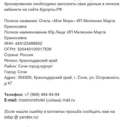
бронированию необходимо заполнить свои данные в личном
кабинете на сайте Курорты.РФ
Полное название: Отель «Мое Море» ИП Мелконян Марта
Ераносовна
Полное наименование Юр.Лица: ИП Мелконян Марта
Ераносовна
ИНН: 440123488602
ОГРН: 320440100017539
Cтрана: Россия
Регион: Краснодарский край
Район: Сочи город-курорт
Город: Сочи
Адрес: 354000, Краснодарский край, г. Сочи, ул. Островского,
д 47
Телефон:
+7 (968) 484-84-84
E-mail:
moemorehotel (собака) mail.ru
(Если нашли ошибку в контактах просьба сообщить нам на
esbp @ yandex.ru)