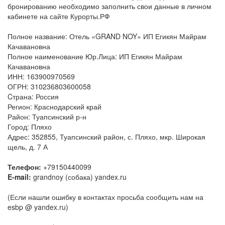
бронированию необходимо заполнить свои данные в личном
кабинете на сайте Курорты.РФ
Полное название: Отель «GRAND NOY» ИП Егикян Майрам
Качавановна
Полное наименование Юр.Лица: ИП Егикян Майрам
Качавановна
ИНН: 163900970569
ОГРН: 310236803600058
Cтрана: Россия
Регион: Краснодарский край
Район: Туапсинский р-н
Город: Пляхо
Адрес: 352855, Туапсинский район, с. Пляхо, мкр. Широкая
щель, д. 7 А
Телефон:
+79150440099
E-mail:
grandnoy (собака) yandex.ru
(Если нашли ошибку в контактах просьба сообщить нам на
esbp @ yandex.ru)