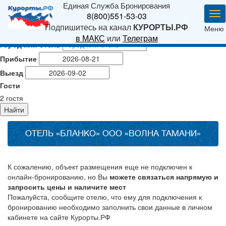
Единая Служба Бронирования
Ме
8(800)551-53-03
Подпишитесь на канал
КУРОРТЫ.РФ
Меню
в МАКС
или
Телеграм
Город или отель
Прибытие
Выезд
Гости
2
гостя
Найти
ОТЕЛЬ «БЛАНКО» ООО «ВОЛНА ТАМАНИ»
К сожалению, объект размещения еще не подключен к
онлайн-бронированию, но Вы
можете связаться напрямую и
запросить цены и наличите мест
Пожалуйста, сообщите отелю, что ему для подключения к
бронированию необходимо заполнить свои данные в личном
кабинете на сайте Курорты.РФ