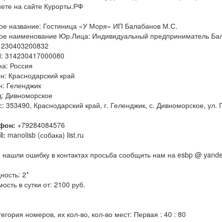
нете на сайте Курорты.РФ
ое название: Гостиница «У Моря» ИП Балабанов М.С.
ое наименование Юр.Лица: Индивидуальный предприниматель Ба
 230403200832
: 314230417000080
на: Россия
н: Краснодарский край
н: Геленджик
д: Дивноморское
: 353490, Краснодарский край, г. Геленджик, с. Дивноморское, ул.
фон:
+79284084576
l:
manolisb (собака) list.ru
 нашли ошибку в контактах просьба сообщить нам на esbp @ yande
ность: 2*
ость в сутки от: 2100 руб.
тегория номеров, их кол-во, кол-во мест: Первая : 40 : 80