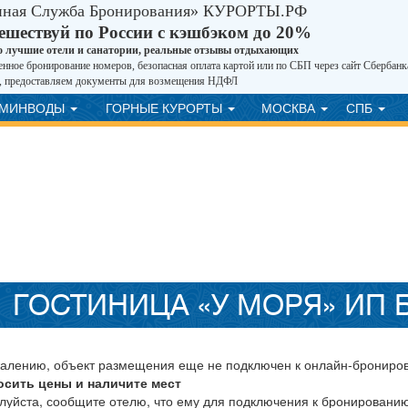
иная Служба Бронирования» КУРОРТЫ.РФ
ешествуй по России с кэшбэком до 20%
о лучшие отели и санатории, реальные отзывы отдыхающих
нное бронирование номеров, безопасная оплата картой или по СБП через сайт Сбербанк
, предоставляем документы для возмещения НДФЛ
ВМИНВОДЫ
ГОРНЫЕ КУРОРТЫ
МОСКВА
СПБ
ГОСТИНИЦА «У МОРЯ» ИП 
жалению, объект размещения еще не подключен к онлайн-брониро
осить цены и наличите мест
луйста, сообщите отелю, что ему для подключения к бронировани