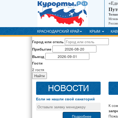
«Ед
Пут
Тольк
Мгнове
России
КРАСНОДАРСКИЙ КРАЙ
КРЫМ
КА
Город или отель
Прибытие
Выезд
Гости
2
гостя
Найти
НОВОСТИ
Если не нашли свой санаторий
К со
Оставьте заявку менеджеру
запр
Пожа
Подробнее