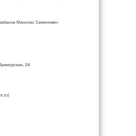
лабанов Манолис Семенович
 Приморская, 24
x.ru)