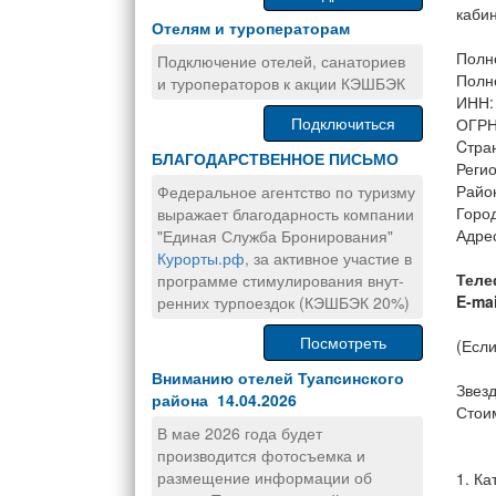
каби
Отелям и туроператорам
Полн
Подключение отелей, санаториев
Полн
и туроператоров к акции КЭШБЭК
ИНН:
Подключиться
ОГРН
Cтра
БЛАГОДАРСТВЕННОЕ ПИСЬМО
Регио
Райо
Федеральное агентство по туризму
Горо
выражает благодарность компании
Адрес
"Единая Служба Бронирования"
Курорты.рф
, за активное участие в
Теле
программе стимулирования внут-
E-mai
ренних турпоездок (КЭШБЭК 20%)
Посмотреть
(Если
Вниманию отелей Туапсинского
Звезд
района 14.04.2026
Стоим
В мае 2026 года будет
производится фотосъемка и
размещение информации об
1. Ка