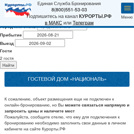
Единая Служба Бронирования
Ме
8(800)551-53-03
Подпишитесь на канал
КУРОРТЫ.РФ
Меню
в МАКС
или
Телеграм
Город или отель
Прибытие
Выезд
Гости
2
гостя
Найти
ГОСТЕВОЙ ДОМ «НАЦИОНАЛЬ»
К сожалению, объект размещения еще не подключен к
онлайн-бронированию, но Вы
можете связаться напрямую и
запросить цены и наличите мест
Пожалуйста, сообщите отелю, что ему для подключения к
бронированию необходимо заполнить свои данные в личном
кабинете на сайте Курорты.РФ