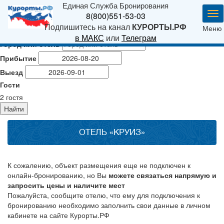
Единая Служба Бронирования
Ме
8(800)551-53-03
Подпишитесь на канал
КУРОРТЫ.РФ
Меню
в МАКС
или
Телеграм
Город или отель
Прибытие
Выезд
Гости
2
гостя
Найти
ОТЕЛЬ «КРУИЗ»
К сожалению, объект размещения еще не подключен к
онлайн-бронированию, но Вы
можете связаться напрямую и
запросить цены и наличите мест
Пожалуйста, сообщите отелю, что ему для подключения к
бронированию необходимо заполнить свои данные в личном
кабинете на сайте Курорты.РФ