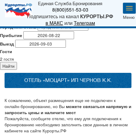
Единая Служба Бронирования
Ме
8(800)551-53-03
Подпишитесь на канал
КУРОРТЫ.РФ
Меню
в МАКС
или
Телеграм
Город или отель
Прибытие
Выезд
Гости
2
гостя
Найти
ОТЕЛЬ «МОЦАРТ» ИП ЧЕРНОВ К.К.
К сожалению, объект размещения еще не подключен к
онлайн-бронированию, но Вы
можете связаться напрямую и
запросить цены и наличите мест
Пожалуйста, сообщите отелю, что ему для подключения к
бронированию необходимо заполнить свои данные в личном
кабинете на сайте Курорты.РФ