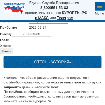
Единая Служба Бронирования
Ме
8(800)551-53-03
Подпишитесь на канал
КУРОРТЫ.РФ
Меню
в МАКС
или
Телеграм
Город или отель
Прибытие
Выезд
Гости
2
гостя
Найти
ОТЕЛЬ «АСТОРИЯ»
К сожалению, объект размещения еще не подключен к
онлайн-бронированию, но Вы
можете связаться напрямую и
запросить цены и наличите мест
Пожалуйста, сообщите отелю, что ему для подключения к
бронированию необходимо заполнить свои данные в личном
кабинете на сайте Курорты.РФ