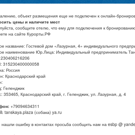
жалению, объект размещения еще не подключен к онлайн-брониро
осить цены и наличите мест
луйста, сообщите отелю, что ему для подключения к бронировани
нете на сайте Курорты.РФ
ое название: Гостевой дом «Лазурная, 4» индивидуального предп
ое наименование Юр.Лица: Индивидуальный предприниматель Тан
 230406216206
: 315230400000058
на: Россия
н: Краснодарский край
н:
д: Геленджик
: 353465, Краснодарский край, г. Геленджик, ул. Лазурная, д. 4
фон:
+79094634311
l:
tanskaya.plaza (собака) ya.ru
 нашли ошибку в контактах просьба сообщить нам на esbp @ yande