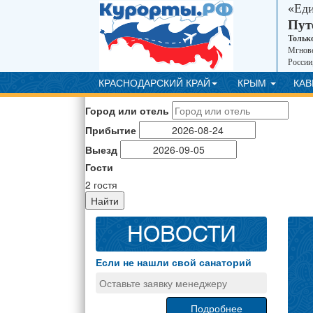
«Ед
Пут
Тольк
Мгнове
России
КРАСНОДАРСКИЙ КРАЙ
КРЫМ
КА
Город или отель
Прибытие
Выезд
Гости
2
гостя
Найти
НОВОСТИ
Если не нашли свой санаторий
Оставьте заявку менеджеру
Подробнее