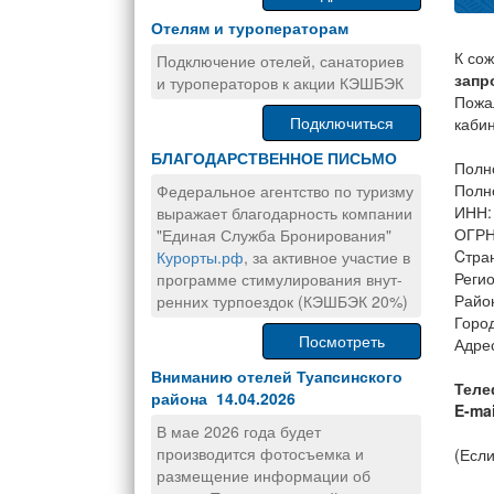
Отелям и туроператорам
К со
Подключение отелей, санаториев
запр
и туроператоров к акции КЭШБЭК
Пожа
Подключиться
каби
БЛАГОДАРСТВЕННОЕ ПИСЬМО
Полн
Полн
Федеральное агентство по туризму
ИНН:
выражает благодарность компании
ОГРН
"Единая Служба Бронирования"
Cтра
Курорты.рф
, за активное участие в
Регио
программе стимулирования внут-
Райо
ренних турпоездок (КЭШБЭК 20%)
Горо
Посмотреть
Адрес
Вниманию отелей Туапсинского
Теле
района 14.04.2026
E-mai
В мае 2026 года будет
производится фотосъемка и
(Если
размещение информации об