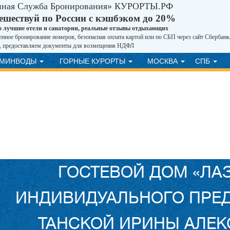
иная Служба Бронирования» КУРОРТЫ.РФ
ешествуй по России с кэшбэком до 20%
о лучшие отели и санатории, реальные отзывы отдыхающих
нное бронирование номеров, безопасная оплата картой или по СБП через сайт Сбербанк
, предоставляем документы для возмещения НДФЛ
ВМИНВОДЫ
ГОРНЫЕ КУРОРТЫ
МОСКВА
СПБ
ГОСТЕВОЙ ДОМ «ЛАЗ
ИНДИВИДУАЛЬНОГО ПРЕ
ТАНСКОЙ ИРИНЫ АЛЕ