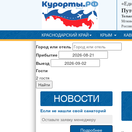
«Ед
Пут
Тольк
Мгнове
России
КРАСНОДАРСКИЙ КРАЙ
КРЫМ
КА
Город или отель
Прибытие
Выезд
Гости
2
гостя
Найти
НОВОСТИ
Если не нашли свой санаторий
Оставьте заявку менеджеру
Подробнее