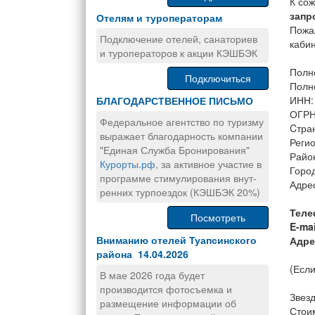
К со
запр
Отелям и туроператорам
Пожа
Подключение отелей, санаториев
каби
и туроператоров к акции КЭШБЭК
Полн
Подключиться
Полн
ИНН:
БЛАГОДАРСТВЕННОЕ ПИСЬМО
ОГРН
Федеральное агентство по туризму
Cтра
выражает благодарность компании
Регио
"Единая Служба Бронирования"
Район
Курорты.рф
, за активное участие в
Горо
программе стимулирования внут-
Адрес
ренних турпоездок (КЭШБЭК 20%)
Теле
Посмотреть
E-mai
Вниманию отелей Туапсинского
Адре
района 14.04.2026
(Если
В мае 2026 года будет
производится фотосъемка и
Звезд
размещение информации об
Стоим