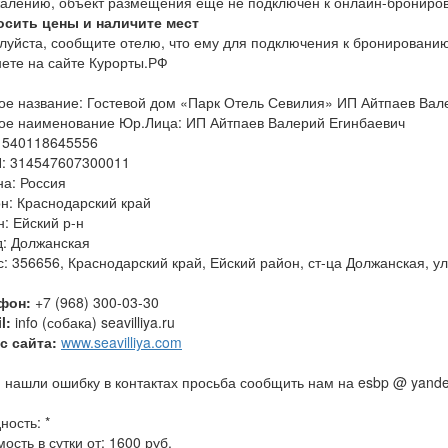
жалению, объект размещения еще не подключен к онлайн-брониро
осить цены и наличите мест
луйста, сообщите отелю, что ему для подключения к бронировани
нете на сайте Курорты.РФ
ое название: Гостевой дом «Парк Отель Севилия» ИП Айтпаев Вал
ое наименование Юр.Лица: ИП Айтпаев Валерий Егинбаевич
 540118645556
: 314547607300011
на: Россия
н: Краснодарский край
: Ейский р-н
д: Должанская
: 356656, Краснодарский край, Ейский район, ст-ца Должанская, ул
фон:
+7 (968) 300-03-30
l:
info (собака) seavilliya.ru
с сайта:
www.seavilliya.com
 нашли ошибку в контактах просьба сообщить нам на esbp @ yande
ность: *
ость в сутки от: 1600 руб.