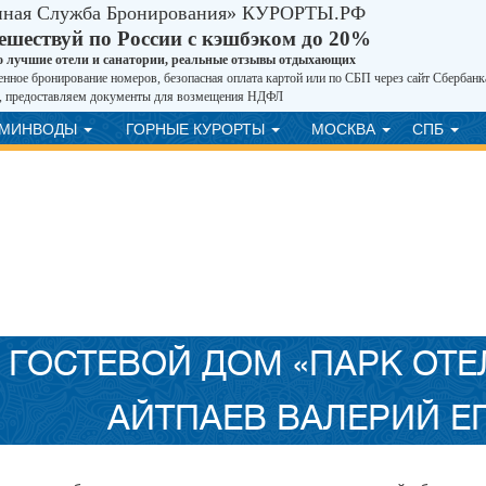
иная Служба Бронирования» КУРОРТЫ.РФ
ешествуй по России с кэшбэком до 20%
о лучшие отели и санатории, реальные отзывы отдыхающих
нное бронирование номеров, безопасная оплата картой или по СБП через сайт Сбербанк
, предоставляем документы для возмещения НДФЛ
ВМИНВОДЫ
ГОРНЫЕ КУРОРТЫ
МОСКВА
СПБ
ГОСТЕВОЙ ДОМ «ПАРК ОТЕ
АЙТПАЕВ ВАЛЕРИЙ Е