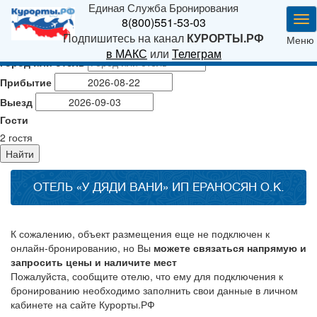
Единая Служба Бронирования
Ме
8(800)551-53-03
Подпишитесь на канал
КУРОРТЫ.РФ
Меню
в МАКС
или
Телеграм
Город или отель
Прибытие
Выезд
Гости
2
гостя
Найти
ОТЕЛЬ «У ДЯДИ ВАНИ» ИП ЕРАНОСЯН О.К.
К сожалению, объект размещения еще не подключен к
онлайн-бронированию, но Вы
можете связаться напрямую и
запросить цены и наличите мест
Пожалуйста, сообщите отелю, что ему для подключения к
бронированию необходимо заполнить свои данные в личном
кабинете на сайте Курорты.РФ