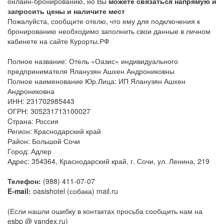
онлайн-бронированию, но Вы
можете связаться напрямую и
запросить цены и наличите мест
Пожалуйста, сообщите отелю, что ему для подключения к
бронированию необходимо заполнить свои данные в личном
кабинете на сайте Курорты.РФ
Полное название: Отель «Оазис» индивидуального
предпринимателя Яланузян Ашхен Андрониковны
Полное наименование Юр.Лица: ИП Яланузян Ашхен
Андрониковна
ИНН: 231702985443
ОГРН: 305231713100027
Cтрана: Россия
Регион: Краснодарский край
Район: Большой Сочи
Город: Адлер
Адрес: 354364, Краснодарский край, г. Сочи, ул. Ленина, 219
Телефон:
(988) 411-07-07
E-mail:
oasishotel (собака) mail.ru
(Если нашли ошибку в контактах просьба сообщить нам на
esbp @ yandex.ru)