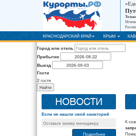
«Ед
Пут
Тольк
Мгнове
России
КРАСНОДАРСКИЙ КРАЙ
КРЫМ
КА
Город или отель
Прибытие
Выезд
Гости
2
гостя
Найти
НОВОСТИ
Если не нашли свой санаторий
К со
Оставьте заявку менеджеру
запр
Пожа
Подробнее