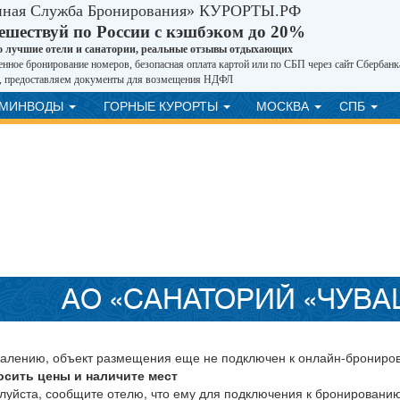
иная Служба Бронирования» КУРОРТЫ.РФ
ешествуй по России с кэшбэком до 20%
о лучшие отели и санатории, реальные отзывы отдыхающих
нное бронирование номеров, безопасная оплата картой или по СБП через сайт Сбербанк
, предоставляем документы для возмещения НДФЛ
ВМИНВОДЫ
ГОРНЫЕ КУРОРТЫ
МОСКВА
СПБ
АО «САНАТОРИЙ «ЧУВ
жалению, объект размещения еще не подключен к онлайн-брониро
осить цены и наличите мест
луйста, сообщите отелю, что ему для подключения к бронировани