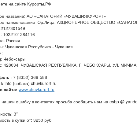
нете на сайте Курорты.РФ
ое название: АО «САНАТОРИЙ «ЧУВАШИЯКУРОРТ»
ое наименование Юр.Лица: АКЦИОНЕРНОЕ ОБЩЕСТВО «САНАТ
 2127301549
: 1022101284116
на: Россия
он: Чувашская Республика - Чувашия
н:
д: Чебоксары
с: 428034, ЧУВАШСКАЯ РЕСПУБЛИКА, Г. ЧЕБОКСАРЫ, УЛ. МИЧМА
фон:
+7 (8352) 366-588
l:
info (собака) chuvkurort.ru
с сайта:
www.chuvkurort.ru
 нашли ошибку в контактах просьба сообщить нам на esbp @ yande
ность: 3*
ость в сутки от: 3250 руб.