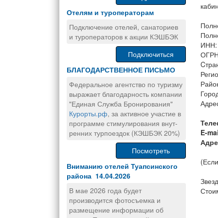
каби
Отелям и туроператорам
Полн
Подключение отелей, санаториев
Полн
и туроператоров к акции КЭШБЭК
ИНН:
Подключиться
ОГРН
Cтра
БЛАГОДАРСТВЕННОЕ ПИСЬМО
Реги
Райо
Федеральное агентство по туризму
Горо
выражает благодарность компании
Адре
"Единая Служба Бронирования"
Курорты.рф
, за активное участие в
Теле
программе стимулирования внут-
E-mai
ренних турпоездок (КЭШБЭК 20%)
Адре
Посмотреть
(Если
Вниманию отелей Туапсинского
района 14.04.2026
Звезд
В мае 2026 года будет
Стоим
производится фотосъемка и
размещение информации об