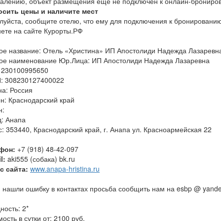
жалению, объект размещения еще не подключен к онлайн-брониро
осить цены и наличите мест
луйста, сообщите отелю, что ему для подключения к бронировани
нете на сайте Курорты.РФ
ое название: Отель «Христина» ИП Апостолиди Надежда Лазаревн
ое наименование Юр.Лица: ИП Апостолиди Надежда Лазаревна
 230100995650
: 308230127400022
на: Россия
н: Краснодарский край
н:
д: Анапа
: 353440, Краснодарский край, г. Анапа ул. Красноармейская 22
фон:
+7 (918) 48-42-097
l:
aki555 (собака) bk.ru
с сайта:
www.anapa-hristina.ru
 нашли ошибку в контактах просьба сообщить нам на esbp @ yande
ность: 2*
ость в сутки от: 2100 руб.