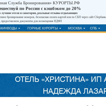
иная Служба Бронирования» КУРОРТЫ.РФ
ешествуй по России с кэшбэком до 20%
о лучшие отели и санатории, реальные отзывы отдыхающих
нное бронирование номеров, безопасная оплата картой или по СБП через сайт Сбербанк
, предоставляем документы для возмещения НДФЛ
ВМИНВОДЫ
ГОРНЫЕ КУРОРТЫ
МОСКВА
СПБ
ОТЕЛЬ «ХРИСТИНА» ИП
НАДЕЖДА ЛАЗА