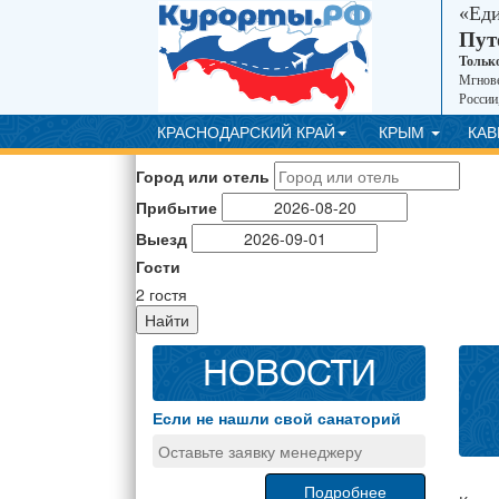
«Ед
Пут
Тольк
Мгнове
России
КРАСНОДАРСКИЙ КРАЙ
КРЫМ
КА
Город или отель
Прибытие
Выезд
Гости
2
гостя
Найти
НОВОСТИ
Если не нашли свой санаторий
Оставьте заявку менеджеру
Подробнее