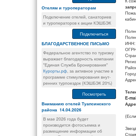
К со
запр
Отелям и туроператорам
Пожа
Подключение отелей, санаториев
каби
и туроператоров к акции КЭШБЭК
Полн
Подключиться
Полн
ИНН:
БЛАГОДАРСТВЕННОЕ ПИСЬМО
ОГРН
Федеральное агентство по туризму
Cтра
выражает благодарность компании
Регио
"Единая Служба Бронирования"
Райо
Курорты.рф
, за активное участие в
Горо
программе стимулирования внут-
Адрес
ренних турпоездок (КЭШБЭК 20%)
Теле
Посмотреть
E-mai
Вниманию отелей Туапсинского
Адре
района 14.04.2026
(Если
В мае 2026 года будет
производится фотосъемка и
Звезд
размещение информации об
Стоим