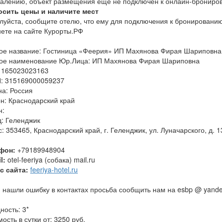
жалению, объект размещения еще не подключен к онлайн-брониро
осить цены и наличите мест
луйста, сообщите отелю, что ему для подключения к бронировани
нете на сайте Курорты.РФ
ое название: Гостиница «Феерия» ИП Махянова Фирая Шариповна
ое наименование Юр.Лица: ИП Махянова Фирая Шариповна
 165023023163
: 315169000059237
на: Россия
н: Краснодарский край
н:
д: Геленджик
: 353465, Краснодарский край, г. Геленджик, ул. Луначарского, д. 1
фон:
+79189948904
l:
otel-feeriya (собака) mail.ru
с сайта:
feeriya-hotel.ru
 нашли ошибку в контактах просьба сообщить нам на esbp @ yande
ность: 3*
ость в сутки от: 3250 руб.