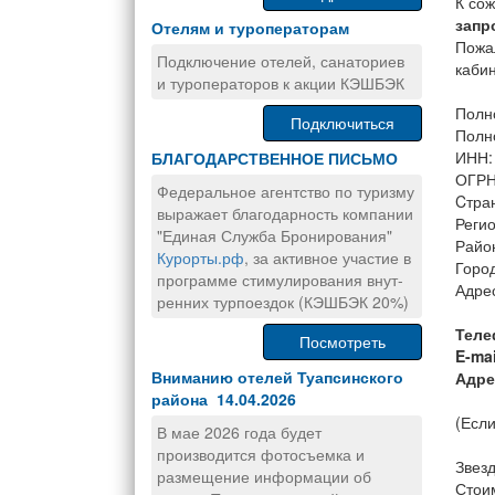
К со
запр
Отелям и туроператорам
Пожа
Подключение отелей, санаториев
каби
и туроператоров к акции КЭШБЭК
Полн
Подключиться
Полн
ИНН:
БЛАГОДАРСТВЕННОЕ ПИСЬМО
ОГРН
Федеральное агентство по туризму
Cтра
выражает благодарность компании
Регио
"Единая Служба Бронирования"
Райо
Курорты.рф
, за активное участие в
Горо
программе стимулирования внут-
Адрес
ренних турпоездок (КЭШБЭК 20%)
Теле
Посмотреть
E-mai
Вниманию отелей Туапсинского
Адре
района 14.04.2026
(Если
В мае 2026 года будет
производится фотосъемка и
Звезд
размещение информации об
Стоим