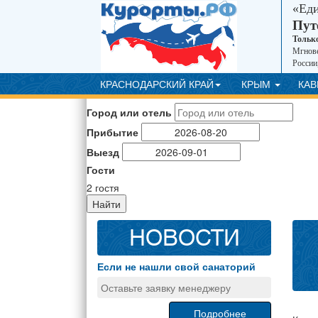
«Ед
Пут
Тольк
Мгнове
России
КРАСНОДАРСКИЙ КРАЙ
КРЫМ
КА
Город или отель
Прибытие
Выезд
Гости
2
гостя
Найти
НОВОСТИ
Если не нашли свой санаторий
Оставьте заявку менеджеру
Подробнее