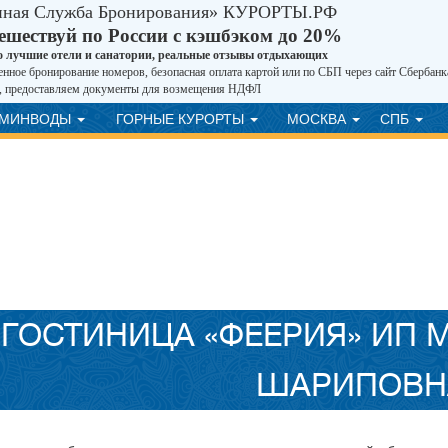
иная Служба Бронирования» КУРОРТЫ.РФ
ешествуй по России с кэшбэком до 20%
о лучшие отели и санатории, реальные отзывы отдыхающих
нное бронирование номеров, безопасная оплата картой или по СБП через сайт Сбербанк
, предоставляем документы для возмещения НДФЛ
ВМИНВОДЫ
ГОРНЫЕ КУРОРТЫ
МОСКВА
СПБ
ГОСТИНИЦА «ФЕЕРИЯ» ИП 
ШАРИПОВН